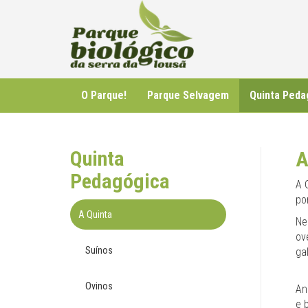
O Parque!
Parque Selvagem
Quinta Peda
Quinta
A
Pedagógica
A 
po
A Quinta
Ne
ov
Suínos
ga
Ovinos
An
e 