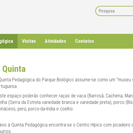
gógica
Visitas
Atividades
Contatos
 Quinta
Quinta Pedagógica do Parque Biológico assume-se como um “museu viv
rtuguesa.
ste espaço poderão conhecer raças de vaca (Barrosã, Cachena, Marin
elha (Serra da Estrela variedade branca e variedade preta), porco (B
lináceos, perú, porco-da-índia e coelho.
exo à Quinta Pedagógica encontra-se o Centro Hípico com picadeiro 
burros.