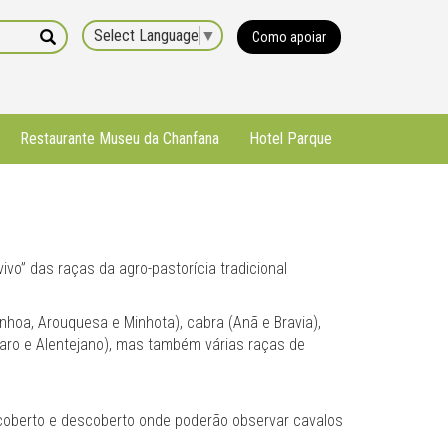
Select Language
▼
Como apoiar
Restaurante Museu da Chanfana
Hotel Parque
o” das raças da agro-pastorícia tradicional
hoa, Arouquesa e Minhota), cabra (Anã e Bravia),
ísaro e Alentejano), mas também várias raças de
coberto e descoberto onde poderão observar cavalos