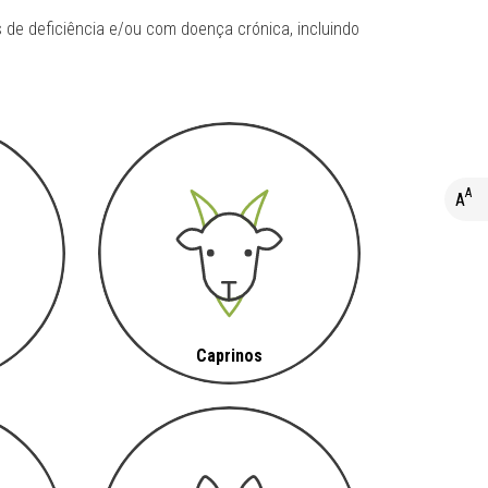
 de deficiência e/ou com doença crónica, incluindo
A
A
A+
A
A-
Caprinos