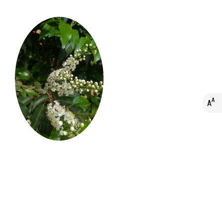
A
A
A+
A
A-