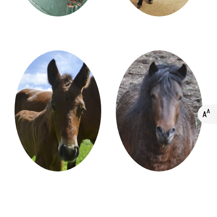
A
A
A+
A
A-